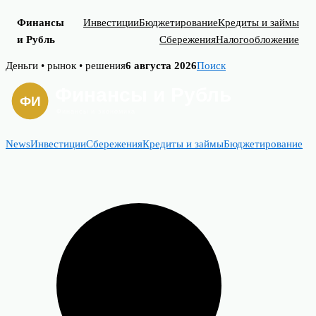
Финансы
Инвестиции
Бюджетирование
Кредиты и займы
и Рубль
Сбережения
Налогообложение
Skip
Деньги • рынок • решения
6 августа 2026
Поиск
to
content
News
Инвестиции
Сбережения
Кредиты и займы
Бюджетирование