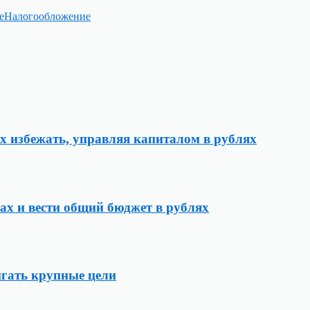
е
Налогообложение
 избежать, управляя капиталом в рублях
ах и вести общий бюджет в рублях
игать крупные цели