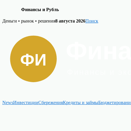
Финансы и Рубль
Skip
Деньги • рынок • решения
8 августа 2026
Поиск
to
content
News
Инвестиции
Сбережения
Кредиты и займы
Бюджетировани