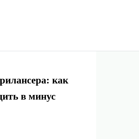
рилансера: как
дить в минус