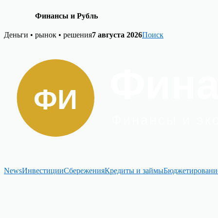
Финансы и Рубль
Skip
Деньги • рынок • решения
7 августа 2026
Поиск
to
content
News
Инвестиции
Сбережения
Кредиты и займы
Бюджетировани