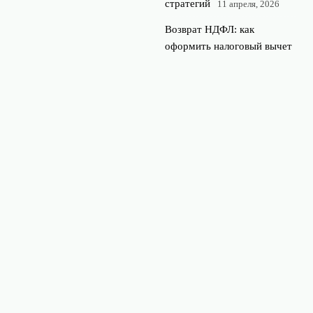
стратегий
11 апреля, 2026
Возврат НДФЛ: как
оформить налоговый вычет
за обучение, лечение,
ипотеку и инвестиции
4
апреля, 2026
© 2026 Финансы и Рубль
Финансы и экономика
News
Бюджетирование
Инвестиции
Кредиты и займы
Налогообложение