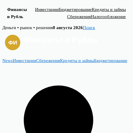
Финансы
Инвестиции
Бюджетирование
Кредиты и займы
и Рубль
Сбережения
Налогообложение
Skip
Деньги • рынок • решения
8 августа 2026
Поиск
to
content
News
Инвестиции
Сбережения
Кредиты и займы
Бюджетирование