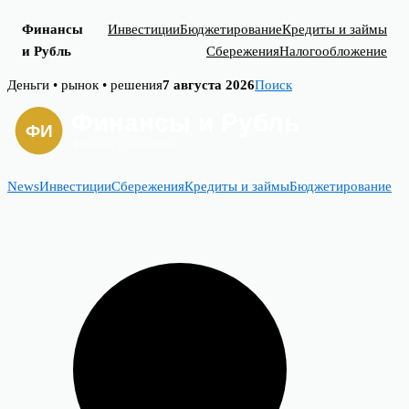
Финансы
Инвестиции
Бюджетирование
Кредиты и займы
и Рубль
Сбережения
Налогообложение
Skip
Деньги • рынок • решения
7 августа 2026
Поиск
to
content
News
Инвестиции
Сбережения
Кредиты и займы
Бюджетирование