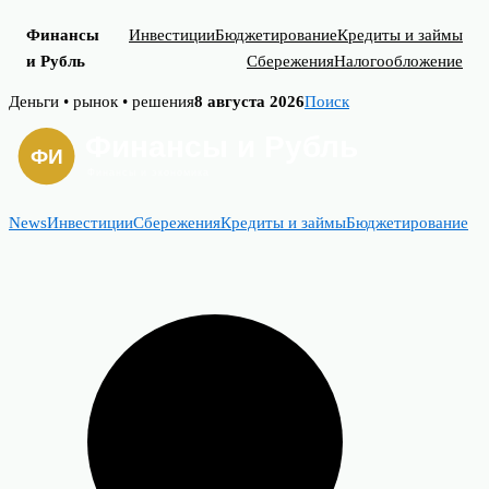
Финансы
Инвестиции
Бюджетирование
Кредиты и займы
и Рубль
Сбережения
Налогообложение
Skip
Деньги • рынок • решения
8 августа 2026
Поиск
to
content
News
Инвестиции
Сбережения
Кредиты и займы
Бюджетирование