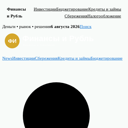
Финансы
Инвестиции
Бюджетирование
Кредиты и займы
и Рубль
Сбережения
Налогообложение
Skip
Деньги • рынок • решения
6 августа 2026
Поиск
to
content
News
Инвестиции
Сбережения
Кредиты и займы
Бюджетирование